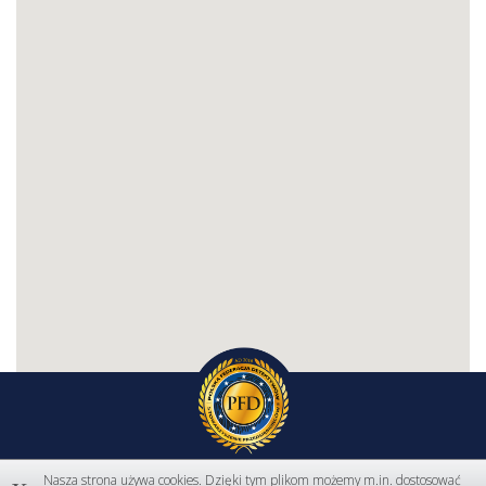
Nasza strona używa cookies. Dzięki tym plikom możemy m.in. dostosować