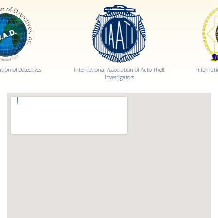
International Association of Auto Theft
International Police Association
Investigators